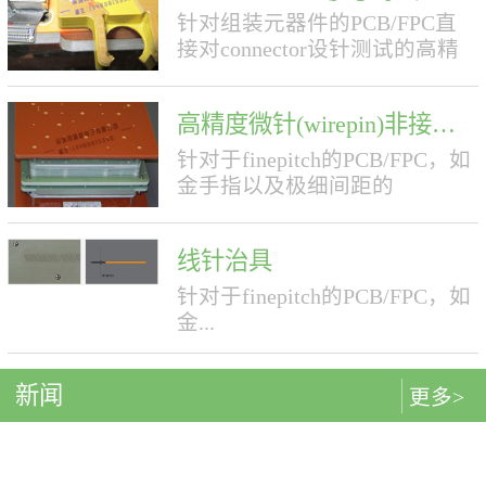
针对组装元器件的PCB/FPC直
接对connector设针测试的高精
度夹具。先进的BtoB测试技术
(精度可以达到0.3mmpitch)
高精度微针(wirepin)非接触夹具
BtoB connector的接触点与裸板
接触点的情况不同，其精度，
针对于finepitch的PCB/FPC，如
高低程度等等复杂情况对直接
金手指以及极细间距的
扎针都有极高的要求，当前业
BGA,COF,TAB,HDD,HDI等等高
界主流测试方法是使用公母接
精度的微针夹具随着电子产品
插件夹具，存在损耗大，效率
线针治具
的集成化日益提高，各种电路
底，误检率高等技术瓶颈。我
板布局布线的集成度也在不断
针对于finepitch的PCB/FPC，如
司凭借先进的加工技术以及多
的提升，传统的测试夹具对于
金...
年积累的夹具设计经验，成功
高精度（FinePitch）的线路板
克服了在BtoBconnector上直接
（PCB/FPC）已经在精度上无
扎针的难题，推出了全新的
新闻
法满足客户的需求。现在绝大
更多>
手指以及极细间距的
BtoB夹具。 BtoB夹具采用直接
多数的微针夹具都是靠进口，
BGA,COF,TAB,HDD,HDI等等
扎针的方式，以及所用针寿命
不仅成本高而且效率低生产周
很长(50万次)，极大的节省了公
期长。 致顺达所提供的微针测