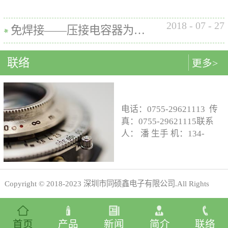
母接插件耗损的成本。 BtoB夹
试夹具能够非常完美的解决以
具只是通过接触connector上极
上问题，其最高精度能够对应
2018
-
07
-
27
小的区域，同时弹簧针很小的
免焊接——压接电容器为电路组装带来多种好处
100um Pitch（线宽+线距）的产
压力，不会对产品造成损坏。
品，若加上非接触感应器可测
杜绝了坏品流到下一级生产线
25um Pitch（线宽+线距）的产
联络
更多>
及市场的可能性，有效的提高
品...
了产品的成品率，从而提高厂
家...
。
电话：0755-29621113 传
真：0755-29621115联系
的品牌和声誉。
人： 潘 生手 机：134-
8081-5550工程邮
箱:engineering@tsxdz.com
业务邮箱：
sales@tsxdz.com网
Copyright © 2018-2023 深圳市同硕鑫电子有限公司.All Rights
址:www.tsxdz.com地址：深
圳市宝安区沙井共和第四
Reserved
犀牛云提供企业云服务
工业区A4栋A4单元四层邮
首页
产品
新闻
简介
联络